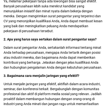
Ya, melamar pekerjaan tanpa ada lowongan bisa sangat efektif.
Banyak perusahaan lebih suka merekrut kandidat yang
menunjukkan inisiatif dan minat nyata dalam bekerja dengan
mereka. Dengan mengirimkan surat pengantar yang terperinci dan
CV yang menonjolkan kualifikasi Anda, Anda dapat membuat kesan
yang baik dan meningkatkan peluang Anda mendapatkan
pekerjaan di perusahaan tersebut.
2. Apa yang harus saya sertakan dalam surat pengantar saya?
Dalam surat pengantar Anda, sertakanlah informasi tentang minat
Anda terhadap perusahaan, mengapa Anda tertarik dengan posisi
atau industri mereka, dan bagaimana Anda dapat memberikan
kontribusi yang berharga. Jelaskan dengan jelas kualifikasi Anda
dan hubungkan pengalaman Anda dengan kebutuhan perusahaan.
3. Bagaimana cara menjalin jaringan yang efektif?
Untuk menjalin jaringan yang efektif, aktiflah dalam acara-industri,
seminar, dan konferensi terkait. Bergabunglah dengan komunitas
profesional dan aktif di platform media sosial yang relevan. Jadilah
proaktif dalam membangun hubungan dengan orang-orang di
industri yang Anda minati dan jangan ragu untuk memanfaatkan