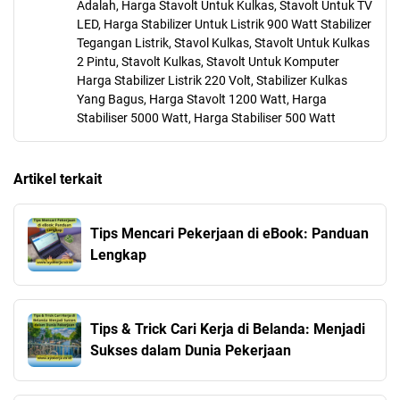
Adalah, Harga Stavolt Untuk Kulkas, Stavolt Untuk TV
LED, Harga Stabilizer Untuk Listrik 900 Watt Stabilizer
Tegangan Listrik, Stavol Kulkas, Stavolt Untuk Kulkas
2 Pintu, Stavolt Kulkas, Stavolt Untuk Komputer
Harga Stabilizer Listrik 220 Volt, Stabilizer Kulkas
Yang Bagus, Harga Stavolt 1200 Watt, Harga
Stabiliser 5000 Watt, Harga Stabiliser 500 Watt
Artikel terkait
Tips Mencari Pekerjaan di eBook: Panduan
Lengkap
Tips & Trick Cari Kerja di Belanda: Menjadi
Sukses dalam Dunia Pekerjaan