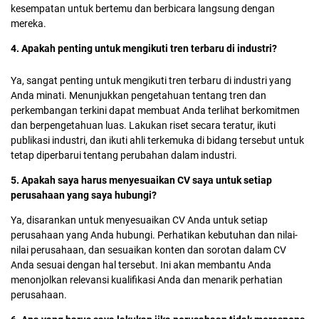
kesempatan untuk bertemu dan berbicara langsung dengan
mereka.
4. Apakah penting untuk mengikuti tren terbaru di industri?
Ya, sangat penting untuk mengikuti tren terbaru di industri yang
Anda minati. Menunjukkan pengetahuan tentang tren dan
perkembangan terkini dapat membuat Anda terlihat berkomitmen
dan berpengetahuan luas. Lakukan riset secara teratur, ikuti
publikasi industri, dan ikuti ahli terkemuka di bidang tersebut untuk
tetap diperbarui tentang perubahan dalam industri.
5. Apakah saya harus menyesuaikan CV saya untuk setiap
perusahaan yang saya hubungi?
Ya, disarankan untuk menyesuaikan CV Anda untuk setiap
perusahaan yang Anda hubungi. Perhatikan kebutuhan dan nilai-
nilai perusahaan, dan sesuaikan konten dan sorotan dalam CV
Anda sesuai dengan hal tersebut. Ini akan membantu Anda
menonjolkan relevansi kualifikasi Anda dan menarik perhatian
perusahaan.