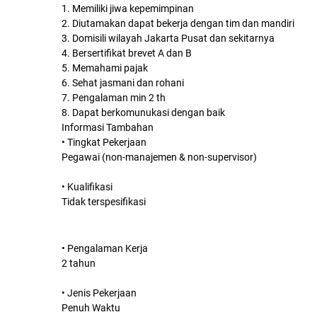
1. Memiliki jiwa kepemimpinan
2. Diutamakan dapat bekerja dengan tim dan mandiri
3. Domisili wilayah Jakarta Pusat dan sekitarnya
4. Bersertifikat brevet A dan B
5. Memahami pajak
6. Sehat jasmani dan rohani
7. Pengalaman min 2 th
8. Dapat berkomunukasi dengan baik
Informasi Tambahan
• Tingkat Pekerjaan
Pegawai (non-manajemen & non-supervisor)
• Kualifikasi
Tidak terspesifikasi
• Pengalaman Kerja
2 tahun
• Jenis Pekerjaan
Penuh Waktu