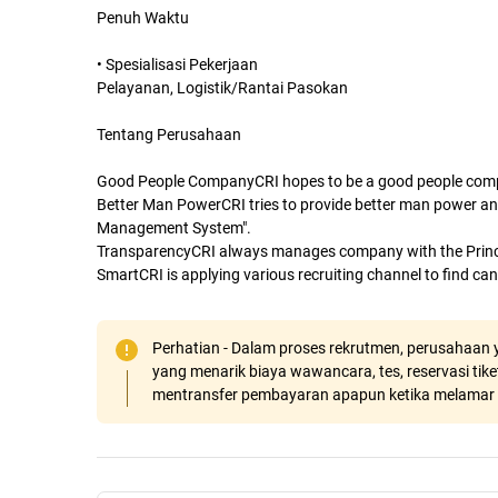
Penuh Waktu
• Spesialisasi Pekerjaan
Pelayanan, Logistik/Rantai Pasokan
Tentang Perusahaan
Good People CompanyCRI hopes to be a good people company
Better Man PowerCRI tries to provide better man power and 
Management System".
TransparencyCRI always manages company with the Principl
SmartCRI is applying various recruiting channel to find c
Perhatian - Dalam proses rekrutmen, perusahaan y
yang menarik biaya wawancara, tes, reservasi tiket
mentransfer pembayaran apapun ketika melamar 