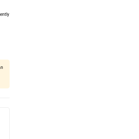
ently
an