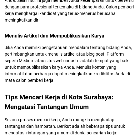
Anda. Selain itu, ini juga memberi Anda kesempatan untuk bertemu
dengan para profesional terkemuka di bidang Anda. Calon pemberi
kerja menghargai kandidat yang terus-menerus berusaha
meningkatkan diri.
Menulis Artikel dan Mempublikasikan Karya
Jika Anda memiliki pengetahuan mendalam tentang bidang Anda,
pertimbangkan untuk menulis artikel atau blog post. Platform
seperti Medium atau situs web industri adalah tempat yang baik
untuk mempublikasikan karya Anda. Menulis konten yang
informatif dan berharga dapat meningkatkan kredibilitas Anda di
mata calon pemberi kerja.
Tips Mencari Kerja di Kota Surabaya:
Mengatasi Tantangan Umum
Selama proses mencari kerja, Anda mungkin menghadapi
tantangan dan hambatan. Berikut adalah beberapa tips untuk
mengatasi rintangan yang umum di dunia pencarian kerja: