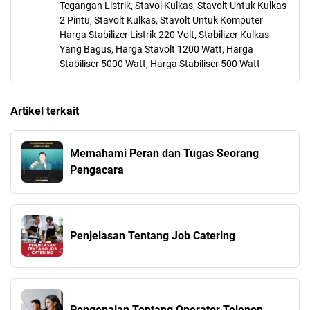
Tegangan Listrik, Stavol Kulkas, Stavolt Untuk Kulkas
2 Pintu, Stavolt Kulkas, Stavolt Untuk Komputer
Harga Stabilizer Listrik 220 Volt, Stabilizer Kulkas
Yang Bagus, Harga Stavolt 1200 Watt, Harga
Stabiliser 5000 Watt, Harga Stabiliser 500 Watt
Artikel terkait
Memahami Peran dan Tugas Seorang
Pengacara
Penjelasan Tentang Job Catering
Pengenalan Tentang Operator Telepon