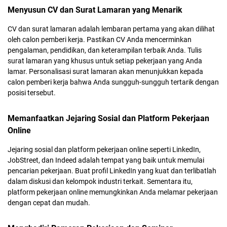
Menyusun CV dan Surat Lamaran yang Menarik
CV dan surat lamaran adalah lembaran pertama yang akan dilihat
oleh calon pemberi kerja. Pastikan CV Anda mencerminkan
pengalaman, pendidikan, dan keterampilan terbaik Anda. Tulis
surat lamaran yang khusus untuk setiap pekerjaan yang Anda
lamar. Personalisasi surat lamaran akan menunjukkan kepada
calon pemberi kerja bahwa Anda sungguh-sungguh tertarik dengan
posisi tersebut.
Memanfaatkan Jejaring Sosial dan Platform Pekerjaan
Online
Jejaring sosial dan platform pekerjaan online seperti LinkedIn,
JobStreet, dan Indeed adalah tempat yang baik untuk memulai
pencarian pekerjaan. Buat profil LinkedIn yang kuat dan terlibatlah
dalam diskusi dan kelompok industri terkait. Sementara itu,
platform pekerjaan online memungkinkan Anda melamar pekerjaan
dengan cepat dan mudah.