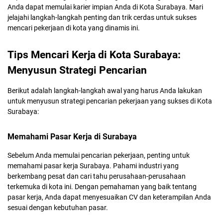
Anda dapat memulai karier impian Anda di Kota Surabaya. Mari
jelajahi langkah-langkah penting dan trik cerdas untuk sukses
mencari pekerjaan di kota yang dinamis ini.
Tips Mencari Kerja di Kota Surabaya:
Menyusun Strategi Pencarian
Berikut adalah langkah-langkah awal yang harus Anda lakukan
untuk menyusun strategi pencarian pekerjaan yang sukses di Kota
Surabaya:
Memahami Pasar Kerja di Surabaya
Sebelum Anda memulai pencarian pekerjaan, penting untuk
memahami pasar kerja Surabaya. Pahami industri yang
berkembang pesat dan cari tahu perusahaan-perusahaan
terkemuka di kota ini. Dengan pemahaman yang baik tentang
pasar kerja, Anda dapat menyesuaikan CV dan keterampilan Anda
sesuai dengan kebutuhan pasar.