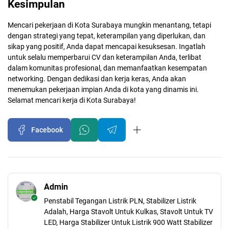
Kesimpulan
Mencari pekerjaan di Kota Surabaya mungkin menantang, tetapi
dengan strategi yang tepat, keterampilan yang diperlukan, dan
sikap yang positif, Anda dapat mencapai kesuksesan. Ingatlah
untuk selalu memperbarui CV dan keterampilan Anda, terlibat
dalam komunitas profesional, dan memanfaatkan kesempatan
networking. Dengan dedikasi dan kerja keras, Anda akan
menemukan pekerjaan impian Anda di kota yang dinamis ini.
Selamat mencari kerja di Kota Surabaya!
Facebook
Admin
Penstabil Tegangan Listrik PLN, Stabilizer Listrik
Adalah, Harga Stavolt Untuk Kulkas, Stavolt Untuk TV
LED, Harga Stabilizer Untuk Listrik 900 Watt Stabilizer