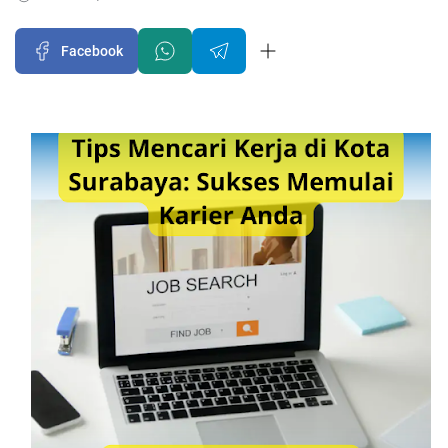
Facebook