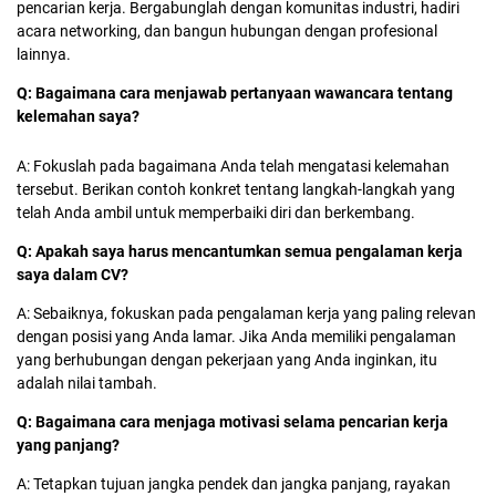
pencarian kerja. Bergabunglah dengan komunitas industri, hadiri
acara networking, dan bangun hubungan dengan profesional
lainnya.
Q: Bagaimana cara menjawab pertanyaan wawancara tentang
kelemahan saya?
A: Fokuslah pada bagaimana Anda telah mengatasi kelemahan
tersebut. Berikan contoh konkret tentang langkah-langkah yang
telah Anda ambil untuk memperbaiki diri dan berkembang.
Q: Apakah saya harus mencantumkan semua pengalaman kerja
saya dalam CV?
A: Sebaiknya, fokuskan pada pengalaman kerja yang paling relevan
dengan posisi yang Anda lamar. Jika Anda memiliki pengalaman
yang berhubungan dengan pekerjaan yang Anda inginkan, itu
adalah nilai tambah.
Q: Bagaimana cara menjaga motivasi selama pencarian kerja
yang panjang?
A: Tetapkan tujuan jangka pendek dan jangka panjang, rayakan