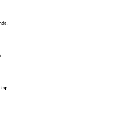
Anda.
n
gkapi