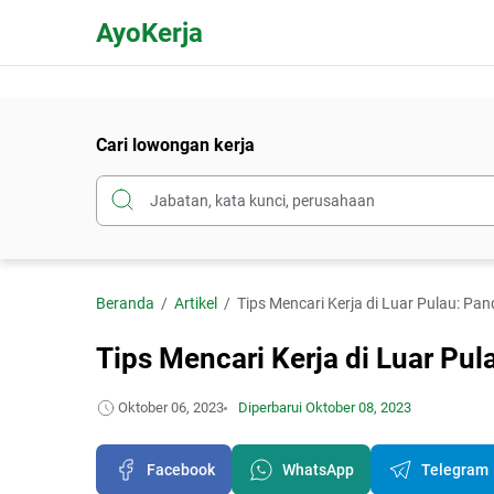
AyoKerja
Cari lowongan kerja
Beranda
Artikel
Tips Mencari Kerja di Luar Pulau: P
Tips Mencari Kerja di Luar Pu
Oktober 06, 2023
Diperbarui
Oktober 08, 2023
Facebook
WhatsApp
Telegram