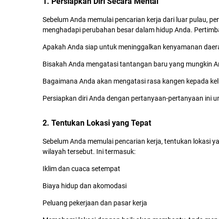
1. Persiapkan Diri Secara Mental
Sebelum Anda memulai pencarian kerja dari luar pulau, per
menghadapi perubahan besar dalam hidup Anda. Pertimb
Apakah Anda siap untuk meninggalkan kenyamanan daera
Bisakah Anda mengatasi tantangan baru yang mungkin A
Bagaimana Anda akan mengatasi rasa kangen kepada ke
Persiapkan diri Anda dengan pertanyaan-pertanyaan ini u
2. Tentukan Lokasi yang Tepat
Sebelum Anda memulai pencarian kerja, tentukan lokasi y
wilayah tersebut. Ini termasuk:
Iklim dan cuaca setempat
Biaya hidup dan akomodasi
Peluang pekerjaan dan pasar kerja