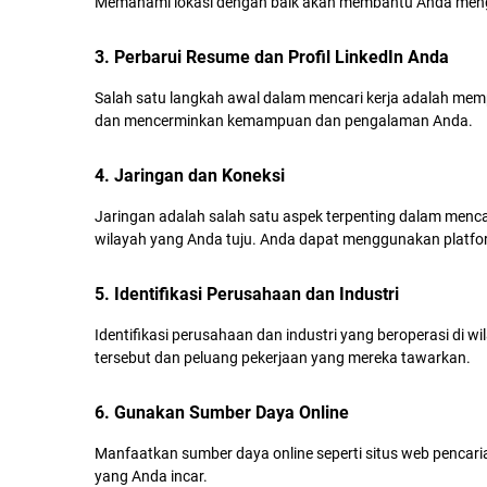
Memahami lokasi dengan baik akan membantu Anda menga
3. Perbarui Resume dan Profil LinkedIn Anda
Salah satu langkah awal dalam mencari kerja adalah memp
dan mencerminkan kemampuan dan pengalaman Anda.
4. Jaringan dan Koneksi
Jaringan adalah salah satu aspek terpenting dalam menca
wilayah yang Anda tuju. Anda dapat menggunakan platfor
5. Identifikasi Perusahaan dan Industri
Identifikasi perusahaan dan industri yang beroperasi di w
tersebut dan peluang pekerjaan yang mereka tawarkan.
6. Gunakan Sumber Daya Online
Manfaatkan sumber daya online seperti situs web pencari
yang Anda incar.