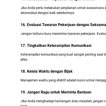
Jika Anda perlu melakukan perjalanan untuk wawancara a
akomodasi dengan baik sebelumnya.
16. Evaluasi Tawaran Pekerjaan dengan Seksam
Jangan terburu-buru menerima tawaran pekerjaan. Evaluas
17. Tingkatkan Keterampilan Komunikasi
Keterampilan komunikasi yang kuat sangat penting saat b
jelas.
18. Kelola Waktu dengan Bijak
Manajemen waktu yang efektif adalah kunci untuk menjag
19. Jangan Ragu untuk Meminta Bantuan
Jika Anda menghadapi tantangan atau masalah, jangan ra