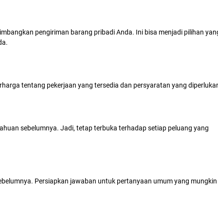
timbangkan pengiriman barang pribadi Anda. Ini bisa menjadi pilihan yan
da.
rharga tentang pekerjaan yang tersedia dan persyaratan yang diperluka
huan sebelumnya. Jadi, tetap terbuka terhadap setiap peluang yang
 sebelumnya. Persiapkan jawaban untuk pertanyaan umum yang mungkin