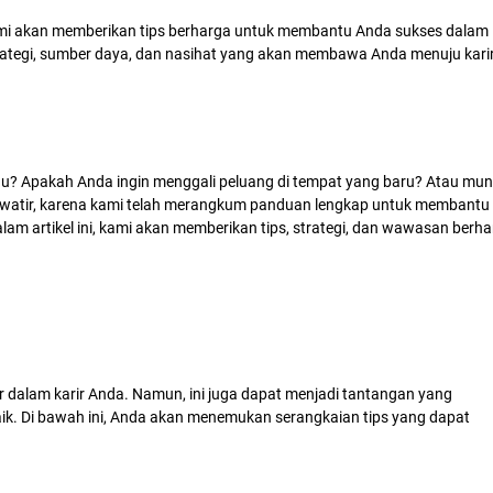
 kami akan memberikan tips berharga untuk membantu Anda sukses dalam
rategi, sumber daya, dan nasihat yang akan membawa Anda menuju kari
ulau? Apakah Anda ingin menggali peluang di tempat yang baru? Atau mu
awatir, karena kami telah merangkum panduan lengkap untuk membantu
lam artikel ini, kami akan memberikan tips, strategi, dan wawasan berh
ar dalam karir Anda. Namun, ini juga dapat menjadi tantangan yang
k. Di bawah ini, Anda akan menemukan serangkaian tips yang dapat