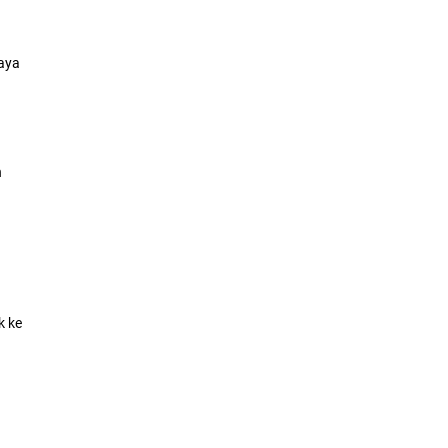
caya
n
k ke