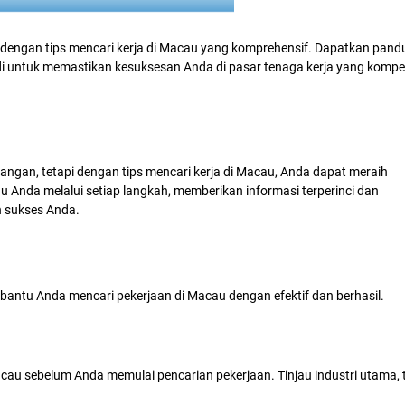
 dengan tips mencari kerja di Macau yang komprehensif. Dapatkan pand
di untuk memastikan kesuksesan Anda di pasar tenaga kerja yang kompet
angan, tetapi dengan tips mencari kerja di Macau, Anda dapat meraih
du Anda melalui setiap langkah, memberikan informasi terperinci dan
 sukses Anda.
antu Anda mencari pekerjaan di Macau dengan efektif dan berhasil.
au sebelum Anda memulai pencarian pekerjaan. Tinjau industri utama, 