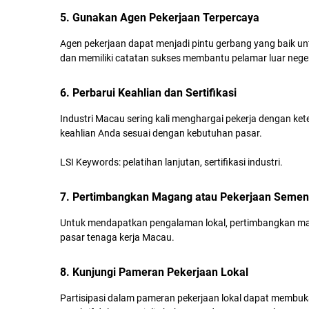
5. Gunakan Agen Pekerjaan Terpercaya
Agen pekerjaan dapat menjadi pintu gerbang yang baik u
dan memiliki catatan sukses membantu pelamar luar neger
6. Perbarui Keahlian dan Sertifikasi
Industri Macau sering kali menghargai pekerja dengan ke
keahlian Anda sesuai dengan kebutuhan pasar.
LSI Keywords: pelatihan lanjutan, sertifikasi industri.
7. Pertimbangkan Magang atau Pekerjaan Semen
Untuk mendapatkan pengalaman lokal, pertimbangkan maga
pasar tenaga kerja Macau.
8. Kunjungi Pameran Pekerjaan Lokal
Partisipasi dalam pameran pekerjaan lokal dapat membuka