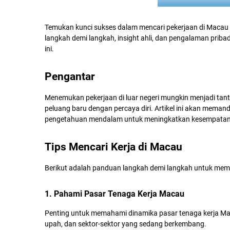
Temukan kunci sukses dalam mencari pekerjaan di Macau
langkah demi langkah, insight ahli, dan pengalaman priba
ini.
Pengantar
Menemukan pekerjaan di luar negeri mungkin menjadi tant
peluang baru dengan percaya diri. Artikel ini akan meman
pengetahuan mendalam untuk meningkatkan kesempatan
Tips Mencari Kerja di Macau
Berikut adalah panduan langkah demi langkah untuk memb
1. Pahami Pasar Tenaga Kerja Macau
Penting untuk memahami dinamika pasar tenaga kerja Mac
upah, dan sektor-sektor yang sedang berkembang.