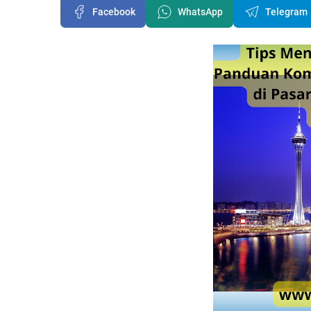
Facebook
WhatsApp
Telegram