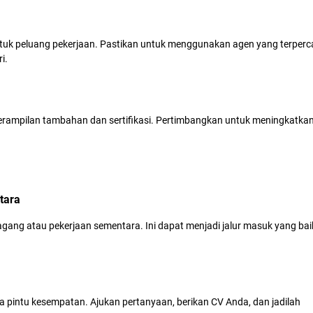
ntuk peluang pekerjaan. Pastikan untuk menggunakan agen yang terper
i.
terampilan tambahan dan sertifikasi. Pertimbangkan untuk meningkatka
tara
ng atau pekerjaan sementara. Ini dapat menjadi jalur masuk yang bai
 pintu kesempatan. Ajukan pertanyaan, berikan CV Anda, dan jadilah