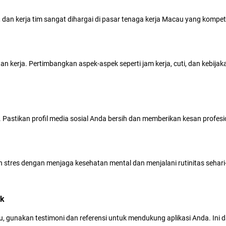
dan kerja tim sangat dihargai di pasar tenaga kerja Macau yang kompeti
n kerja. Pertimbangkan aspek-aspek seperti jam kerja, cuti, dan kebijak
. Pastikan profil media sosial Anda bersih dan memberikan kesan profesi
 stres dengan menjaga kesehatan mental dan menjalani rutinitas sehari
ak
, gunakan testimoni dan referensi untuk mendukung aplikasi Anda. Ini 