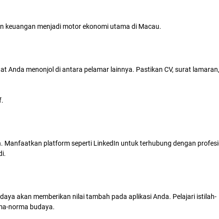
nan keuangan menjadi motor ekonomi utama di Macau.
t Anda menonjol di antara pelamar lainnya. Pastikan CV, surat lamaran
f.
an. Manfaatkan platform seperti LinkedIn untuk terhubung dengan profes
i.
ya akan memberikan nilai tambah pada aplikasi Anda. Pelajari istilah-
rma-norma budaya.