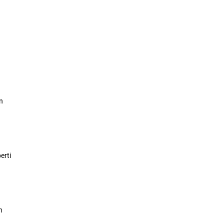
n
erti
n