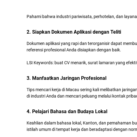
Pahami bahwa industri pariwisata, perhotelan, dan laya
2. Siapkan Dokumen Aplikasi dengan Teliti
Dokumen aplikasi yang rapi dan terorganisir dapat membua
referensi profesional Anda disiapkan dengan baik.
LSI Keywords: buat CV menarik, surat lamaran yang efekti
3. Manfaatkan Jaringan Profesional
Tips mencari kerja di Macau sering kali melibatkan jaring
di industri Anda dan mencari peluang melalui kontak pribad
4. Pelajari Bahasa dan Budaya Lokal
Keahlian dalam bahasa lokal, Kanton, dan pemahaman buda
istilah umum di tempat kerja dan beradaptasi dengan no