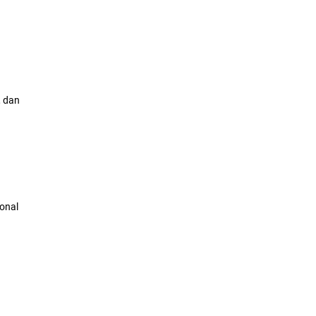
, dan
ional