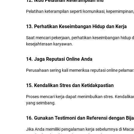
12. Ikuti Pelatihan Keterampilan Inti
Pelatihan keterampilan seperti komunikasi, kepemimpinan, 
13. Perhatikan Keseimbangan Hidup dan Kerja
Saat mencari pekerjaan, perhatikan keseimbangan hidup da
kesejahteraan karyawan.
14. Jaga Reputasi Online Anda
Perusahaan sering kali memeriksa reputasi online pelamar
15. Kendalikan Stres dan Ketidakpastian
Proses mencari kerja dapat menimbulkan stres. Kendalikan
yang seimbang.
16. Gunakan Testimoni dan Referensi dengan Bij
Jika Anda memiliki pengalaman kerja sebelumnya di Macau