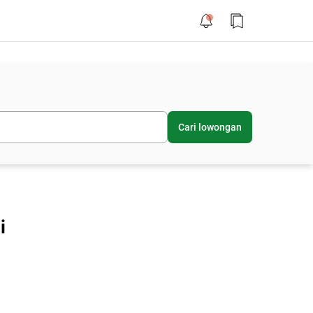
Cari lowongan
i