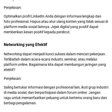
Penjelasan:
Optimalkan profil LinkedIn Anda dengan informasi lengkap dan
foto profesional. Hapus atau atur ulang konten yang tidak sesuai di
platform media sosial lainnya. Jejak digital yang positif dapat
memberikan kesan positif kepada perekrut.
Networking yang Efektif
Networking dapat menjadi kunci sukses dalam mencari pekerjaan.
Terlibatlah dalam acara-acara industri, seminar, atau melalui
platform online. Bagaimana kita dapat membangun jaringan yang
efektif?
Penjelasan:
Saling bertukar informasi dengan profesional lain, ikuti grup industri
di media sosial, dan berpartisipasi dalam forum online. Jangan
ragu untuk memanfaatkan peluang untuk bertemu orang baru dan
berbagi pengalaman.