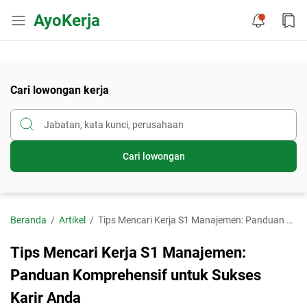
AyoKerja
Cari lowongan kerja
Cari lowongan
Beranda
Artikel
Tips Mencari Kerja S1 Manajemen: Panduan Komprehensif untuk Sukses Karir Anda
Tips Mencari Kerja S1 Manajemen:
Panduan Komprehensif untuk Sukses
Karir Anda