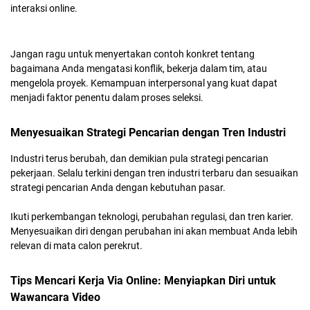
interaksi online.
Jangan ragu untuk menyertakan contoh konkret tentang
bagaimana Anda mengatasi konflik, bekerja dalam tim, atau
mengelola proyek. Kemampuan interpersonal yang kuat dapat
menjadi faktor penentu dalam proses seleksi.
Menyesuaikan Strategi Pencarian dengan Tren Industri
Industri terus berubah, dan demikian pula strategi pencarian
pekerjaan. Selalu terkini dengan tren industri terbaru dan sesuaikan
strategi pencarian Anda dengan kebutuhan pasar.
Ikuti perkembangan teknologi, perubahan regulasi, dan tren karier.
Menyesuaikan diri dengan perubahan ini akan membuat Anda lebih
relevan di mata calon perekrut.
Tips Mencari Kerja Via Online: Menyiapkan Diri untuk
Wawancara Video