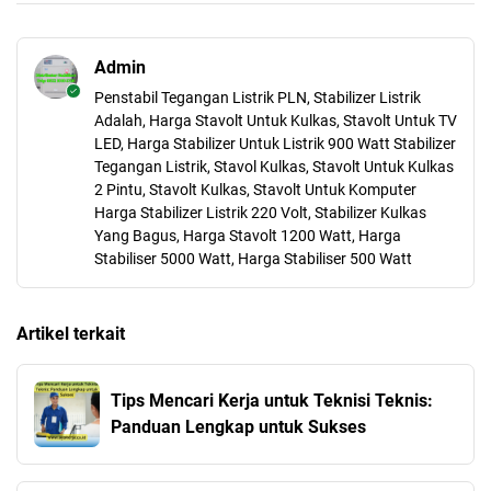
Admin
Penstabil Tegangan Listrik PLN, Stabilizer Listrik
Adalah, Harga Stavolt Untuk Kulkas, Stavolt Untuk TV
LED, Harga Stabilizer Untuk Listrik 900 Watt Stabilizer
Tegangan Listrik, Stavol Kulkas, Stavolt Untuk Kulkas
2 Pintu, Stavolt Kulkas, Stavolt Untuk Komputer
Harga Stabilizer Listrik 220 Volt, Stabilizer Kulkas
Yang Bagus, Harga Stavolt 1200 Watt, Harga
Stabiliser 5000 Watt, Harga Stabiliser 500 Watt
Artikel terkait
Tips Mencari Kerja untuk Teknisi Teknis:
Panduan Lengkap untuk Sukses