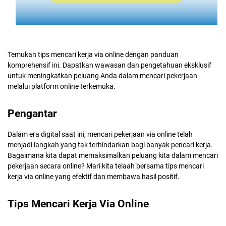
Temukan tips mencari kerja via online dengan panduan
komprehensif ini. Dapatkan wawasan dan pengetahuan eksklusif
untuk meningkatkan peluang Anda dalam mencari pekerjaan
melalui platform online terkemuka.
Pengantar
Dalam era digital saat ini, mencari pekerjaan via online telah
menjadi langkah yang tak terhindarkan bagi banyak pencari kerja.
Bagaimana kita dapat memaksimalkan peluang kita dalam mencari
pekerjaan secara online? Mari kita telaah bersama tips mencari
kerja via online yang efektif dan membawa hasil positif.
Tips Mencari Kerja Via Online