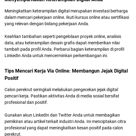
Meningkatkan keterampilan digital merupakan investasi berharga
dalam mencari pekerjaan online. Ikuti kursus online atau sertifikasi
yang relevan dengan bidang pekerjaan Anda.
Keahlian tambahan seperti pengelolaan proyek online, analisis
data, atau keterampilan desain grafis dapat memberikan nilai
tambah pada profil Anda. Perbarui bagian keterampilan di profil
LinkedIn Anda untuk mencerminkan perkembangan ini.
Tips Mencari Kerja Via Online: Membangun Jejak Digital
Positif
Calon perekrut seringkali melakukan pengecekan jejak digital
pencari kerja. Pastikan aktivitas Anda di media sosial bersifat
profesional dan positif.
Gunakan akun LinkedIn dan Twitter Anda untuk membagikan
pemikiran atau artikel terkait industri Anda. Ini menciptakan citra
profesional yang dapat meningkatkan kesan positif pada calon
perekrut.