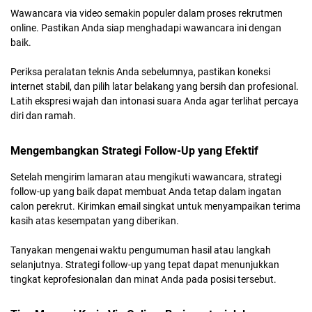
Wawancara via video semakin populer dalam proses rekrutmen
online. Pastikan Anda siap menghadapi wawancara ini dengan
baik.
Periksa peralatan teknis Anda sebelumnya, pastikan koneksi
internet stabil, dan pilih latar belakang yang bersih dan profesional.
Latih ekspresi wajah dan intonasi suara Anda agar terlihat percaya
diri dan ramah.
Mengembangkan Strategi Follow-Up yang Efektif
Setelah mengirim lamaran atau mengikuti wawancara, strategi
follow-up yang baik dapat membuat Anda tetap dalam ingatan
calon perekrut. Kirimkan email singkat untuk menyampaikan terima
kasih atas kesempatan yang diberikan.
Tanyakan mengenai waktu pengumuman hasil atau langkah
selanjutnya. Strategi follow-up yang tepat dapat menunjukkan
tingkat keprofesionalan dan minat Anda pada posisi tersebut.