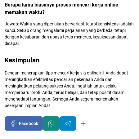
Berapa lama biasanya proses mencari kerja online
memakan waktu?
Jawab: Waktu yang diperlukan bervariasi, tetapi konsistensi adalah
kunci. Setiap orang mengalami perjalanan yang berbeda, tetapi
dengan kesabaran dan upaya terus-menerus, kesuksesan dapat
dicapai.
Kesimpulan
Dengan menerapkan tips mencari kerja via online ini, Anda dapat
meningkatkan efektivitas pencarian pekerjaan Anda dan
meningkatkan peluang sukses Anda. Ingatlah untuk selalu
memperbarui profil Anda, terus belajar, dan tetap positif dalam
menghadapi tantangan. Semoga Anda segera menemukan
pekerjaan impian Anda!
Facebook