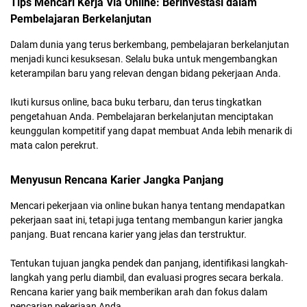
Tips Mencari Kerja Via Online: Berinvestasi dalam
Pembelajaran Berkelanjutan
Dalam dunia yang terus berkembang, pembelajaran berkelanjutan
menjadi kunci kesuksesan. Selalu buka untuk mengembangkan
keterampilan baru yang relevan dengan bidang pekerjaan Anda.
Ikuti kursus online, baca buku terbaru, dan terus tingkatkan
pengetahuan Anda. Pembelajaran berkelanjutan menciptakan
keunggulan kompetitif yang dapat membuat Anda lebih menarik di
mata calon perekrut.
Menyusun Rencana Karier Jangka Panjang
Mencari pekerjaan via online bukan hanya tentang mendapatkan
pekerjaan saat ini, tetapi juga tentang membangun karier jangka
panjang. Buat rencana karier yang jelas dan terstruktur.
Tentukan tujuan jangka pendek dan panjang, identifikasi langkah-
langkah yang perlu diambil, dan evaluasi progres secara berkala.
Rencana karier yang baik memberikan arah dan fokus dalam
pencarian pekerjaan Anda.