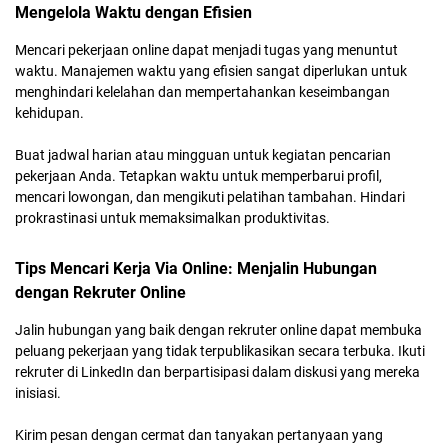
Mengelola Waktu dengan Efisien
Mencari pekerjaan online dapat menjadi tugas yang menuntut
waktu. Manajemen waktu yang efisien sangat diperlukan untuk
menghindari kelelahan dan mempertahankan keseimbangan
kehidupan.
Buat jadwal harian atau mingguan untuk kegiatan pencarian
pekerjaan Anda. Tetapkan waktu untuk memperbarui profil,
mencari lowongan, dan mengikuti pelatihan tambahan. Hindari
prokrastinasi untuk memaksimalkan produktivitas.
Tips Mencari Kerja Via Online: Menjalin Hubungan
dengan Rekruter Online
Jalin hubungan yang baik dengan rekruter online dapat membuka
peluang pekerjaan yang tidak terpublikasikan secara terbuka. Ikuti
rekruter di LinkedIn dan berpartisipasi dalam diskusi yang mereka
inisiasi.
Kirim pesan dengan cermat dan tanyakan pertanyaan yang