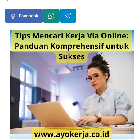
Facebook