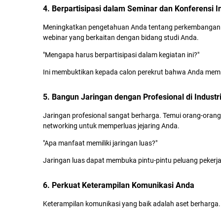
4. Berpartisipasi dalam Seminar dan Konferensi In
Meningkatkan pengetahuan Anda tentang perkembangan terk
webinar yang berkaitan dengan bidang studi Anda.
"Mengapa harus berpartisipasi dalam kegiatan ini?"
Ini membuktikan kepada calon perekrut bahwa Anda memilik
5. Bangun Jaringan dengan Profesional di Industr
Jaringan profesional sangat berharga. Temui orang-orang 
networking untuk memperluas jejaring Anda.
"Apa manfaat memiliki jaringan luas?"
Jaringan luas dapat membuka pintu-pintu peluang pekerj
6. Perkuat Keterampilan Komunikasi Anda
Keterampilan komunikasi yang baik adalah aset berharga. 