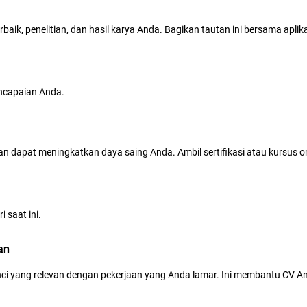
baik, penelitian, dan hasil karya Anda. Bagikan tautan ini bersama aplik
ncapaian Anda.
n dapat meningkatkan daya saing Anda. Ambil sertifikasi atau kursus o
 saat ini.
an
i yang relevan dengan pekerjaan yang Anda lamar. Ini membantu CV A