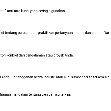
entifikasi kata kunci yang sering digunakan.
iset tentang perusahaan, praktikkan pertanyaan umum, dan buat daftar
toh konkret dari pengalaman atau proyek Anda.
 Anda. Berlangganan berita industri atau ikuti sumber berita terkemuka.
aman mendalam tentang tren dan isu terkini.