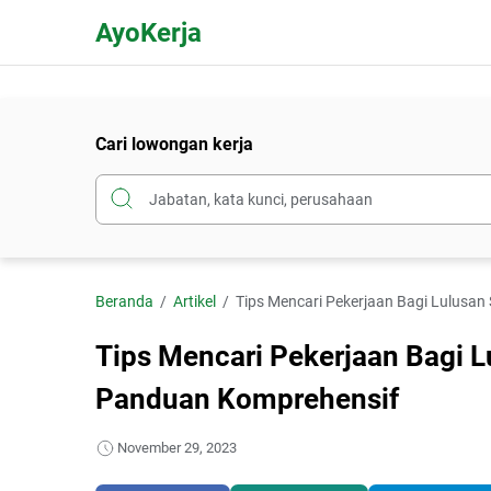
AyoKerja
Cari lowongan kerja
Beranda
Artikel
Tips Mencari Pekerjaan Bagi Lulusa
Tips Mencari Pekerjaan Bagi 
Panduan Komprehensif
November 29, 2023