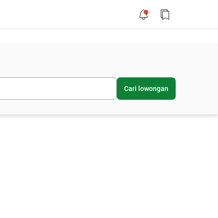
Cari lowongan