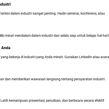
dustri
ini dalam industri sangat penting. Hadiri seminar, konferensi, atau
i minat mendalam dalam industri dan selalu siap untuk belajar hal-hal 
i Anda
yang bekerja di industri yang Anda minati. Gunakan LinkedIn atau acar
aan dan memberikan wawasan langsung tentang persyaratan industri.
Latih kemampuan presentasi, penulisan, dan berbicara secara efektif.