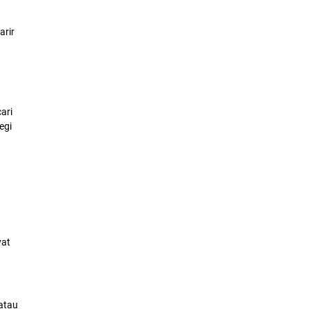
arir
ari
egi
yat
 atau