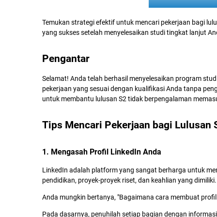
Temukan strategi efektif untuk mencari pekerjaan bagi l
yang sukses setelah menyelesaikan studi tingkat lanjut An
Pengantar
Selamat! Anda telah berhasil menyelesaikan program stu
pekerjaan yang sesuai dengan kualifikasi Anda tanpa pen
untuk membantu lulusan S2 tidak berpengalaman memasuki
Tips Mencari Pekerjaan bagi Lulusan
1. Mengasah Profil LinkedIn Anda
LinkedIn adalah platform yang sangat berharga untuk mem
pendidikan, proyek-proyek riset, dan keahlian yang dimiliki.
Anda mungkin bertanya, "Bagaimana cara membuat profil 
Pada dasarnya, penuhilah setiap bagian dengan informasi 