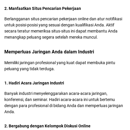
2. Manfaatkan Situs Pencarian Pekerjaan
Berlangganan situs pencarian pekerjaan online dan atur notifikasi
untuk posisi-posisi yang sesuai dengan kualifikasi Anda. Aktif
secara teratur memeriksa situs-situs ini dapat membantu Anda
menangkap peluang segera setelah mereka muncul.
Memperluas Jaringan Anda dalam Industri
Memiliki jaringan profesional yang kuat dapat membuka pintu
peluang yang tidak terduga.
1. Hadiri Acara Jaringan Industri
Banyak industri menyelenggarakan acara-acara jaringan,
konferensi, dan seminar. Hadiri acara-acara ini untuk bertemu
dengan para profesional di bidang Anda dan memperluas jaringan
Anda.
2. Bergabung dengan Kelompok Diskusi Online