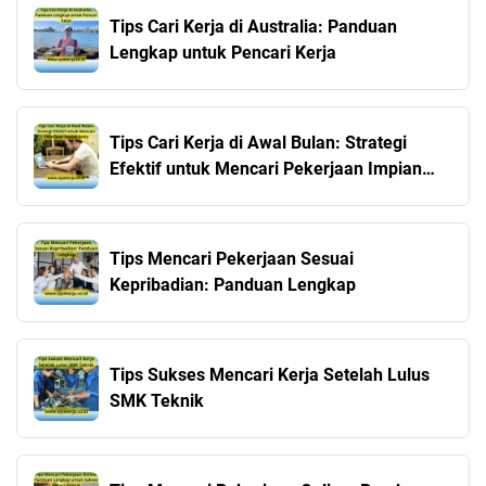
Tips Cari Kerja di Australia: Panduan
Lengkap untuk Pencari Kerja
Tips Cari Kerja di Awal Bulan: Strategi
Efektif untuk Mencari Pekerjaan Impian
Anda
Tips Mencari Pekerjaan Sesuai
Kepribadian: Panduan Lengkap
Tips Sukses Mencari Kerja Setelah Lulus
SMK Teknik