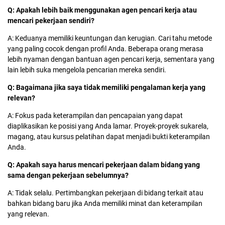
Q: Apakah lebih baik menggunakan agen pencari kerja atau
mencari pekerjaan sendiri?
A: Keduanya memiliki keuntungan dan kerugian. Cari tahu metode
yang paling cocok dengan profil Anda. Beberapa orang merasa
lebih nyaman dengan bantuan agen pencari kerja, sementara yang
lain lebih suka mengelola pencarian mereka sendiri.
Q: Bagaimana jika saya tidak memiliki pengalaman kerja yang
relevan?
A: Fokus pada keterampilan dan pencapaian yang dapat
diaplikasikan ke posisi yang Anda lamar. Proyek-proyek sukarela,
magang, atau kursus pelatihan dapat menjadi bukti keterampilan
Anda.
Q: Apakah saya harus mencari pekerjaan dalam bidang yang
sama dengan pekerjaan sebelumnya?
A: Tidak selalu. Pertimbangkan pekerjaan di bidang terkait atau
bahkan bidang baru jika Anda memiliki minat dan keterampilan
yang relevan.