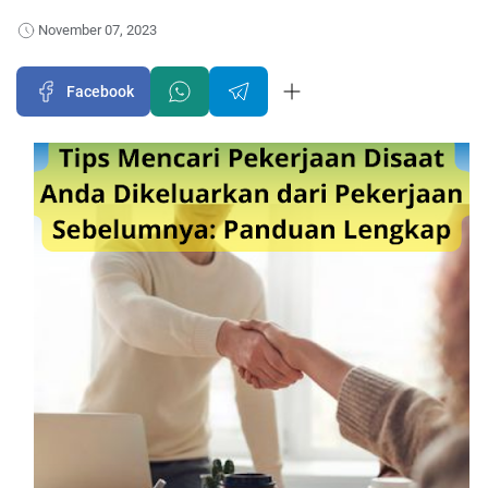
November 07, 2023
Facebook