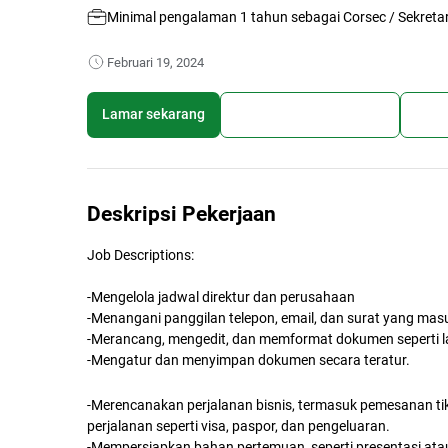
Minimal pengalaman 1 tahun sebagai Corsec / Sekretar
Februari 19, 2024
Lamar sekarang
Simpan lowongan kerja
Bagi
Deskripsi Pekerjaan
Job Descriptions:
-Mengelola jadwal direktur dan perusahaan
-Menangani panggilan telepon, email, dan surat yang masu
-Merancang, mengedit, dan memformat dokumen seperti l
-Mengatur dan menyimpan dokumen secara teratur.
-Merencanakan perjalanan bisnis, termasuk pemesanan tike
perjalanan seperti visa, paspor, dan pengeluaran.
-Mempersiapkan bahan pertemuan, seperti presentasi ata