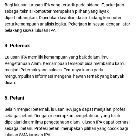
Bagi lulusan jurusan IPA yang tertarik pada bidang IT, pekerjaan
sebagai teknisi komputer merupakan pilihan yang layak
dipertimbangkan. Diperlukan keahlian dalam bidang komputer
serta kemampuan analisis logika. Pekerjaan ini sesuai dengan latar
belakang siswa lulusan IPA.
4. Peternak
Lulusan IPA memiliki kemampuan yang baik dalam Ilmu
Pengetahuan Alam. Kemampuan tersebut bisa membantu kamu
menjadi Peternak yang sukses. Tentunya kamu perlu
mengumpulkan informasi mengenai hewan ternak yang banyak
dicari.
5. Petani
Selain menjadi peternak, lulusan IPA juga dapat menjalani profesi
sebagai petani. Dengan menerapkan pengetahuan yang telah
dipelajari dalam ilmu pengetahuan alam, lulusan IPA dapat berhasil
sebagai petani. Profesi petani merupakan pilihan yang cocok bagi
lulusan SMA jurusan IPA.