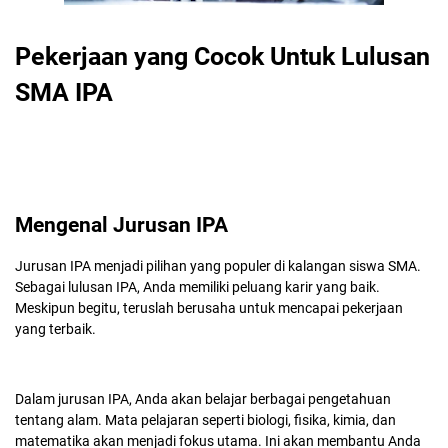
Pekerjaan yang Cocok Untuk Lulusan
SMA IPA
Mengenal Jurusan IPA
Jurusan IPA menjadi pilihan yang populer di kalangan siswa SMA.
Sebagai lulusan IPA, Anda memiliki peluang karir yang baik.
Meskipun begitu, teruslah berusaha untuk mencapai pekerjaan
yang terbaik.
Dalam jurusan IPA, Anda akan belajar berbagai pengetahuan
tentang alam. Mata pelajaran seperti biologi, fisika, kimia, dan
matematika akan menjadi fokus utama. Ini akan membantu Anda