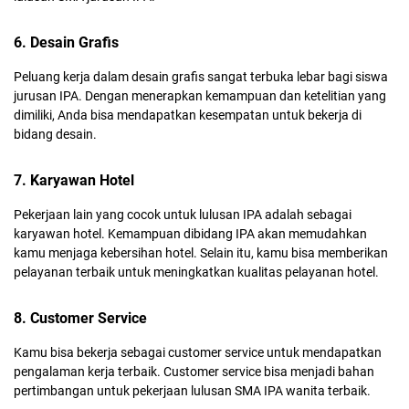
6. Desain Grafis
Peluang kerja dalam desain grafis sangat terbuka lebar bagi siswa
jurusan IPA. Dengan menerapkan kemampuan dan ketelitian yang
dimiliki, Anda bisa mendapatkan kesempatan untuk bekerja di
bidang desain.
7. Karyawan Hotel
Pekerjaan lain yang cocok untuk lulusan IPA adalah sebagai
karyawan hotel. Kemampuan dibidang IPA akan memudahkan
kamu menjaga kebersihan hotel. Selain itu, kamu bisa memberikan
pelayanan terbaik untuk meningkatkan kualitas pelayanan hotel.
8. Customer Service
Kamu bisa bekerja sebagai customer service untuk mendapatkan
pengalaman kerja terbaik. Customer service bisa menjadi bahan
pertimbangan untuk pekerjaan lulusan SMA IPA wanita terbaik.