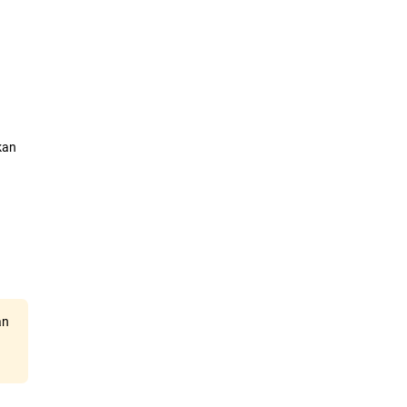
kan
an