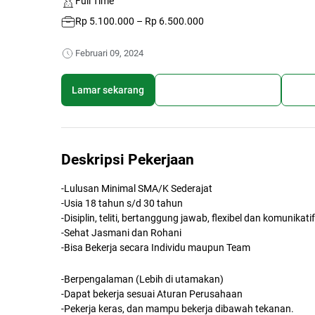
Full Time
Rp 5.100.000 – Rp 6.500.000
Februari 09, 2024
Lamar sekarang
Simpan lowongan kerja
Bagi
Deskripsi Pekerjaan
-Lulusan Minimal SMA/K Sederajat
-Usia 18 tahun s/d 30 tahun
-Disiplin, teliti, bertanggung jawab, flexibel dan komunikatif
-Sehat Jasmani dan Rohani
-Bisa Bekerja secara Individu maupun Team
-Berpengalaman (Lebih di utamakan)
-Dapat bekerja sesuai Aturan Perusahaan
-Pekerja keras, dan mampu bekerja dibawah tekanan.