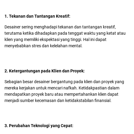
1. Tekanan dan Tantangan Kreatif:
Desainer sering menghadapi tekanan dan tantangan kreatif,
terutama ketika dihadapkan pada tenggat waktu yang ketat atau
klien yang memiliki ekspektasi yang tinggi. Hal ini dapat
menyebabkan stres dan kelelahan mental.
2. Ketergantungan pada Klien dan Proyek:
Sebagian besar desainer bergantung pada klien dan proyek yang
mereka kerjakan untuk mencari nafkah. Ketidakpastian dalam
mendapatkan proyek baru atau mempertahankan klien dapat
menjadi sumber kecemasan dan ketidakstabilan finansial.
3. Perubahan Teknologi yang Cepat: