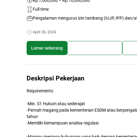
Rp 7,000,000 – Rp 10,000,000
Full time
Pengalaman mengurus izin tambang (IUJP, IPP) dan/a
April 26, 2024
Lamar sekarang
Simpan lowongan kerja
Bagi
Deskripsi Pekerjaan
Requirements:
-Min. S1 Hukum atau sederajat
-Pernah magang pada kementerian ESDM atau berpengala
tahun
-Memiliki kemampuan analisa regulasi
-Mampu menjaga hubungan yang baik dengan kementerian