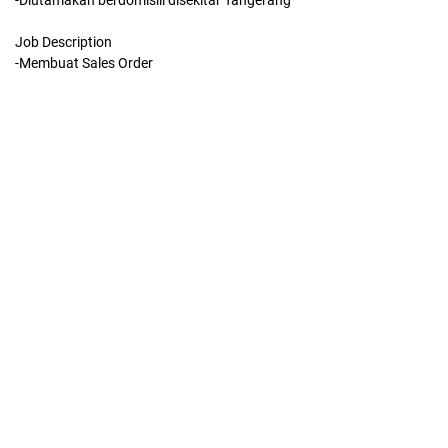
-Diutamakan berdomisili disekitar Tangerang
Job Description
-Membuat Sales Order