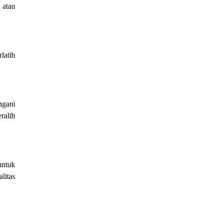
 atau
latih
ngani
ralih
untuk
litas