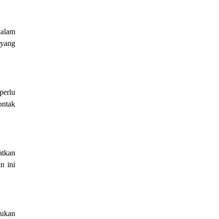
dalam
 yang
perlu
ontak
atkan
n ini
lukan