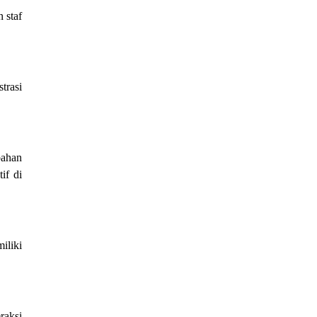
 staf
trasi
bahan
if di
iliki
raksi