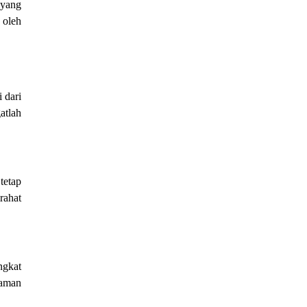
 yang
 oleh
 dari
atlah
tetap
rahat
ngkat
haman