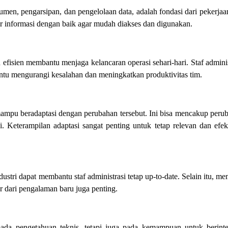
umen, pengarsipan, dan pengelolaan data, adalah fondasi dari pekerjaan
r informasi dengan baik agar mudah diakses dan digunakan.
sien membantu menjaga kelancaran operasi sehari-hari. Staf adminis
ntu mengurangi kesalahan dan meningkatkan produktivitas tim.
 mampu beradaptasi dengan perubahan tersebut. Ini bisa mencakup peru
i. Keterampilan adaptasi sangat penting untuk tetap relevan dan efekt
stri dapat membantu staf administrasi tetap up-to-date. Selain itu, mem
r dari pengalaman baru juga penting.
ada pengetahuan teknis, tetapi juga pada kemampuan untuk berinte