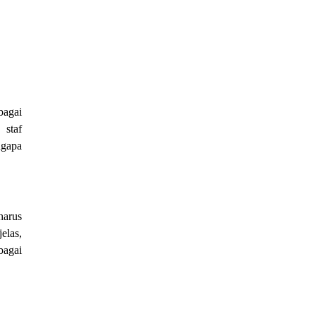
bagai
 staf
ngapa
harus
elas,
bagai