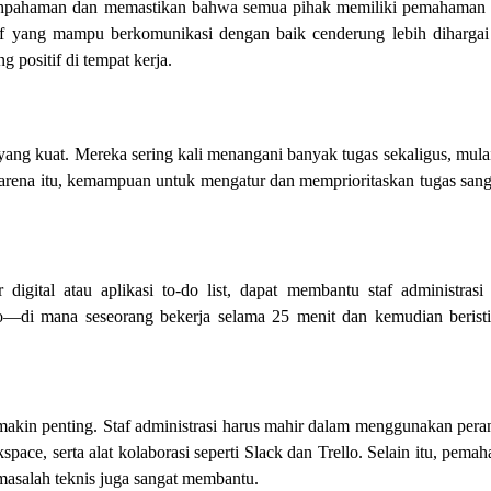
lahpahaman dan memastikan bahwa semua pihak memiliki pemahaman
taf yang mampu berkomunikasi dengan baik cenderung lebih dihargai
positif di tempat kerja.
 yang kuat. Mereka sering kali menangani banyak tugas sekaligus, mulai
arena itu, kemampuan untuk mengatur dan memprioritaskan tugas sang
igital atau aplikasi to-do list, dapat membantu staf administrasi 
oro—di mana seseorang bekerja selama 25 menit dan kemudian beristi
 semakin penting. Staf administrasi harus mahir dalam menggunakan pera
pace, serta alat kolaborasi seperti Slack dan Trello. Selain itu, pema
masalah teknis juga sangat membantu.