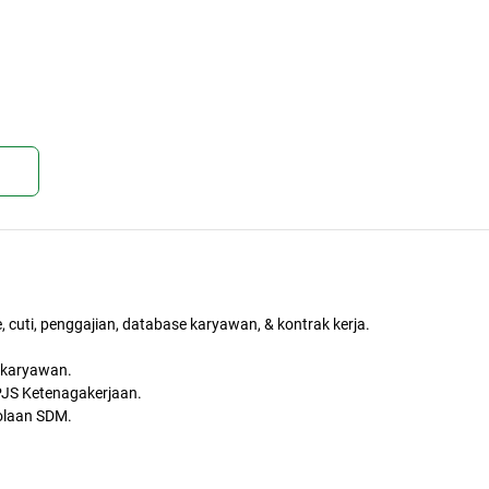
kan
 cuti, penggajian, database karyawan, & kontrak kerja.
a karyawan.
JS Ketenagakerjaan.
olaan SDM.