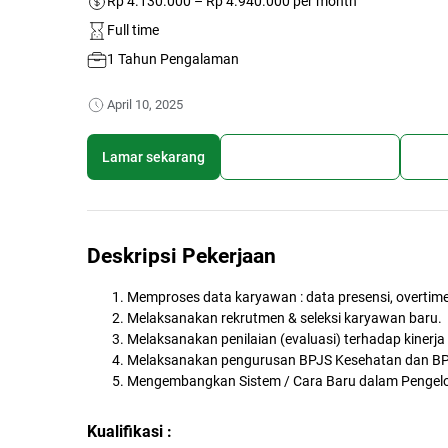
Rp 4.130.000 – Rp 4.940.000 per month
Full time
1 Tahun Pengalaman
April 10, 2025
Lamar sekarang
Simpan lowongan kerja
Bagi
Deskripsi Pekerjaan
Memproses data karyawan : data presensi, overtime,
Melaksanakan rekrutmen & seleksi karyawan baru.
Melaksanakan penilaian (evaluasi) terhadap kinerj
Melaksanakan pengurusan BPJS Kesehatan dan BP
Mengembangkan Sistem / Cara Baru dalam Pengel
Kualifikasi :