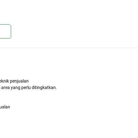
kan
eknik penjualan
 area yang perlu ditingkatkan.
ualan