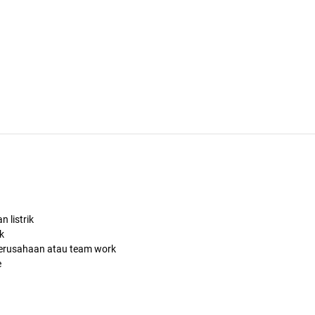
 listrik
k
p perusahaan atau team work
e