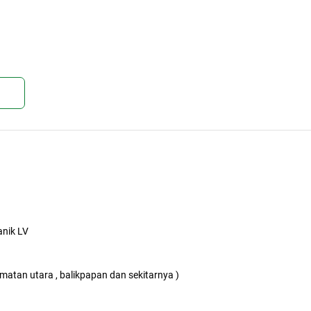
kan
anik LV
matan utara , balikpapan dan sekitarnya )