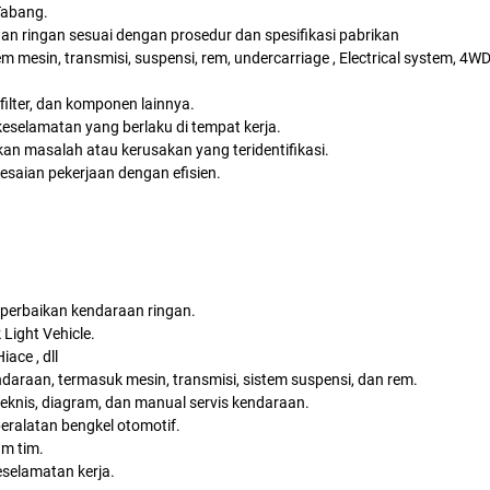
Tabang.
an ringan sesuai dengan prosedur dan spesifikasi pabrikan
mesin, transmisi, suspensi, rem, undercarriage , Electrical system, 4WD
filter, dan komponen lainnya.
eselamatan yang berlaku di tempat kerja.
an masalah atau kerusakan yang teridentifikasi.
saian pekerjaan dengan efisien.
g perbaikan kendaraan ringan.
Light Vehicle.
iace , dll
araan, termasuk mesin, transmisi, sistem suspensi, dan rem.
nis, diagram, dan manual servis kendaraan.
eralatan bengkel otomotif.
m tim.
selamatan kerja.