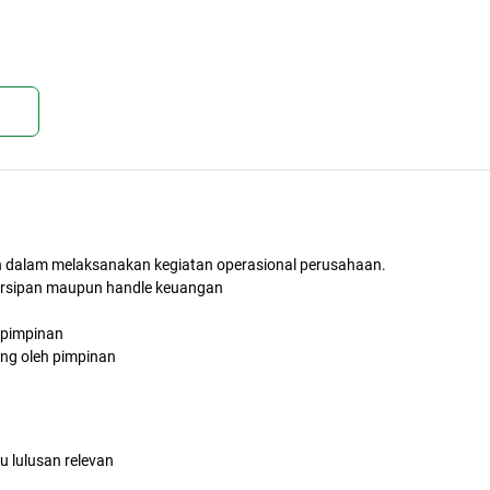
kan
 dalam melaksanakan kegiatan operasional perusahaan.
garsipan maupun handle keuangan
 pimpinan
ung oleh pimpinan
u lulusan relevan