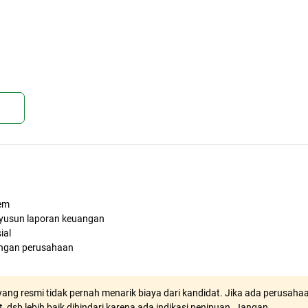
kan
tem
yusun laporan keuangan
ial
angan perusahaan
ang resmi tidak pernah menarik biaya dari kandidat. Jika ada perusaha
, dsb lebih baik dihindari karena ada indikasi penipuan. Jangan