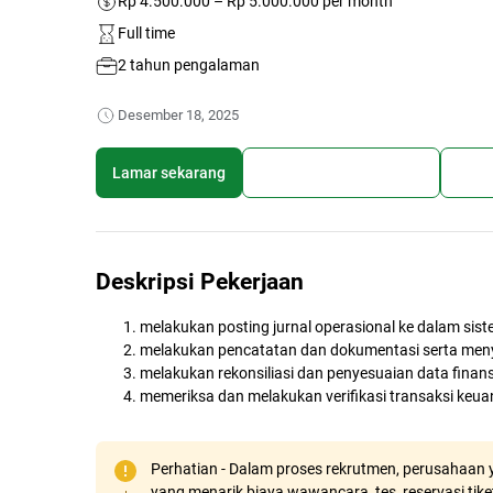
Rp 4.500.000 – Rp 5.000.000 per month
Full time
2 tahun pengalaman
Desember 18, 2025
Lamar sekarang
Simpan lowongan kerja
Bagi
Deskripsi Pekerjaan
melakukan posting jurnal operasional ke dalam sis
melakukan pencatatan dan dokumentasi serta men
melakukan rekonsiliasi dan penyesuaian data finans
memeriksa dan melakukan verifikasi transaksi keu
Perhatian - Dalam proses rekrutmen, perusahaan y
yang menarik biaya wawancara, tes, reservasi tiket